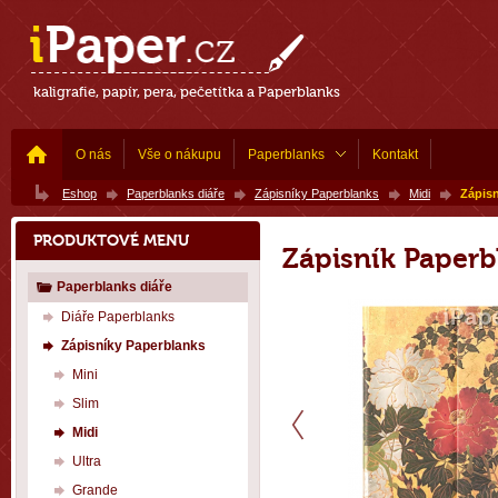
kaligrafie, papír, pera, pečetítka a Paperblanks
O nás
Vše o nákupu
Paperblanks
Kontakt
Eshop
Paperblanks diáře
Zápisníky Paperblanks
Midi
Zápisn
PRODUKTOVÉ MENU
Zápisník Paperb
Paperblanks diáře
Diáře Paperblanks
Zápisníky Paperblanks
Mini
Slim
Midi
Ultra
Grande