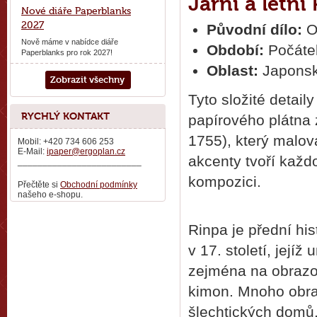
Jarní a letní
Nové diáře Paperblanks
2027
Původní dílo:
O
Nově máme v nabídce diáře
Období:
Počátek
Paperblanks pro rok 2027!
Oblast:
Japons
Zobrazit všechny
Tyto složité detail
RYCHLÝ KONTAKT
papírového plátna 
1755), který malova
Mobil: +420 734 606 253
E-Mail:
ipaper@ergoplan.cz
akcenty tvoří každo
_________________________
kompozici.
Přečtěte si
Obchodní podmínky
našeho e-shopu.
Rinpa je přední hi
v 17. století, jejíž
zejména na obrazovk
kimon. Mnoho obra
šlechtických domů