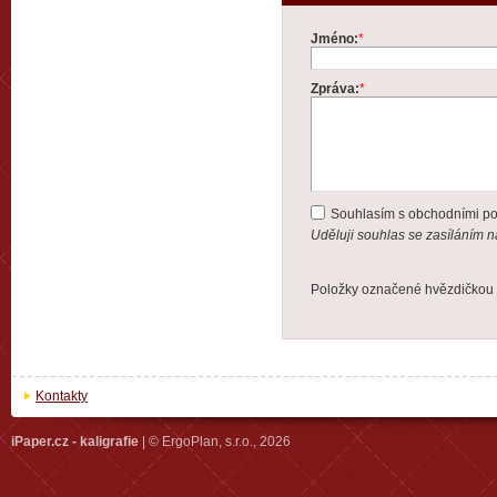
Jméno:
*
Zpráva:
*
Souhlasím s obchodními p
Uděluji souhlas se zasíláním 
Položky označené hvězdičkou 
Kontakty
iPaper.cz - kaligrafie
| © ErgoPlan, s.r.o., 2026