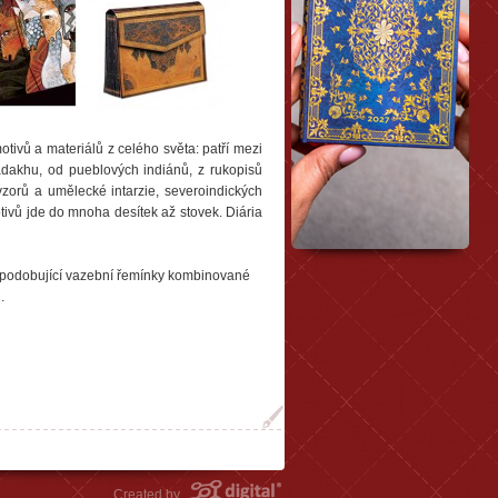
otivů a materiálů z celého světa: patří mezi
adakhu, od pueblových indiánů, z rukopisů
vzorů a umělecké intarzie, severoindických
tivů jde do mnoha desítek až stovek. Diária
apodobující vazební řemínky kombinované
.
Created by