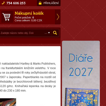
PŘIHLÁŠENÍ
Nákupní košík
Počet položek:
0
Cena celkem:
0,00
CZK
 nakladatelství Hartley & Marks Publishers,
 na frankfurtském knižním veletrhu. V roce
se za poslední tři roky zečtyřnásobil obrat,
a 2007 v Japonsku. Paperblanks na rozdíl od
 předsádky je bezchlorově bělený, bezdřevý
,5120 g/m
. Knihařská lepenka na desky je
2
 90 do 230 x 180 mm.