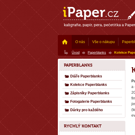
kaligrafie, papír, pera, pečetítka a Pape
O nás
Vše o nákupu
Paperb
Úvod
Paperblanks
Kolekce Pap
PAPERBLANKS
Diáře Paperblanks
P
Kolekce Paperblanks
a 
20
Zápisníky Paperblanks
fi
Fotogalerie Paperblanks
ji
(t
Dárky pro každého
ev
RYCHLÝ KONTAKT