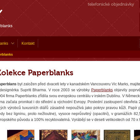
rblanks
lanks
Kontakt
erblanks
Kolekce Paperblanks
aperblans
byl založen před dvaceti lety v kanadském Vancouveru Vic Marks, majitel
designérka Supriti Bharma. V roce 2003 se výrobky
Paperblanks
objevily poprvé
04 firma Paperblanks zřídila svou evropskou centrálu v irském Dublinu. V Německu 
rma začala pronikat i do střední a východní Evropy. Poslední zastoupení otevřel
ných výrobců luxusních diářů zásadně nepoužívá jako pokryv pravou kůži. Papír
edy bez ligninu, proto nežloutne), vysoce neprůsvitný (opacitní), v gramážích 82
ropského původu a 100% recyklovatelná. Vyrábějí se v deseti velikostech od 70 x