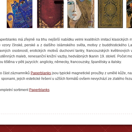
perblanks má zřejmě na trhu nejširší nabídku velmi kvalitních imitací klasických m
 vzory čínské, perské a z dalšího islámského světa, motivy z buddhistického L
avných osobností, erotických motivů duchovní tantry, francouzských květinových 
stěnných maleb, renesanční knižní vazby, hedvábných tkanin 19. století. Počet mo
ou tištěna v pěti jazycích: anglicky, německy, francouzsky, španělsky a italsky.
ro část záznamníků
Paperblanks
jsou typické magnetické proužky z umělé kůže, n
 sponami, jejich estetické řešení u užších formátů ovšem nevychází ze zlatého řezu
mpletní sortiment
Paperblanks