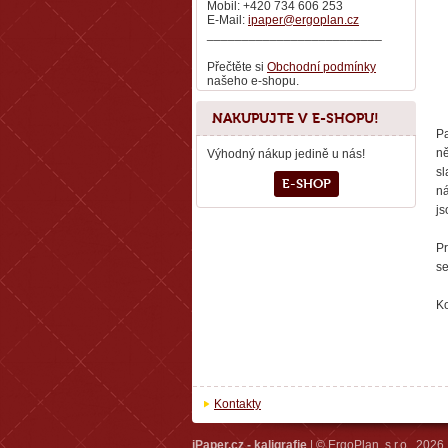
Mobil: +420 734 606 253
E-Mail:
ipaper@ergoplan.cz
_________________________
Přečtěte si
Obchodní podmínky
našeho e-shopu.
NAKUPUJTE V E-SHOPU!
Pa
ně
Výhodný nákup jedině u nás!
sl
E-SHOP
ná
js
P
se
Ko
Kontakty
iPaper.cz - kaligrafie
| © ErgoPlan, s.r.o., 2026