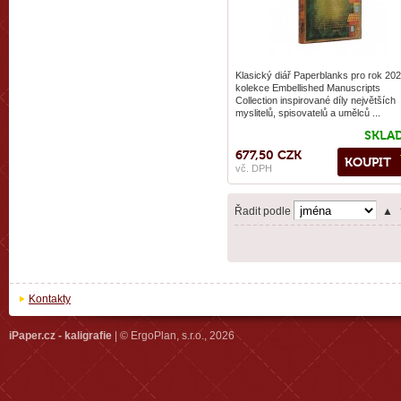
Klasický diář Paperblanks pro rok 202
kolekce Embellished Manuscripts
Collection inspirované díly největších
myslitelů, spisovatelů a umělců ...
SKLA
677,50 CZK
KOUPIT
vč. DPH
Řadit podle
▲
Kontakty
iPaper.cz - kaligrafie
| © ErgoPlan, s.r.o., 2026