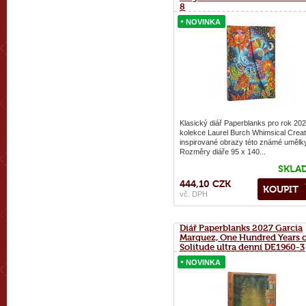
8
NOVINKA
NOVINKA
Klasický diář Paperblanks pro rok 202
kolekce Laurel Burch Whimsical Creat
inspirované obrazy této známé umělk
Rozměry diáře 95 x 140...
SKLA
444,10 CZK
KOUPIT
vč. DPH
Diář Paperblanks 2027 Garcia
Marquez, One Hundred Years o
Solitude ultra denní DE1960-3
NOVINKA
NOVINKA