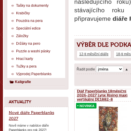
následujícího rok
Tašky na dokumenty
stávajícího roku
Krabičky
připravujeme
diáře
Pouzdra na pera
Speciální edice
Záložky
VÝBĚR DLE PODK
Držáky na pero
Puzzle a washi pásky
12-ti měsíční diáře
18-ti měs
Hrací karty
Tužky a pera
Řadit podle
▲
Výprodej Paperblanks
Kaligrafie
Diář Paperblanks 18měsíční
2026-2027 Lynx Rising maxi
vertikální DE1882-8
AKTUALITY
NOVINKA
NOVINKA
Nové diáře Paperblanks
2027
Nově máme v nabídce diáře
Paperblanks pro rok 2027!