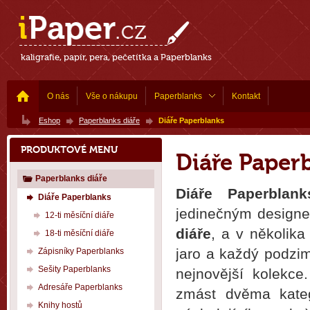
kaligrafie, papír, pera, pečetítka a Paperblanks
O nás
Vše o nákupu
Paperblanks
Kontakt
Eshop
Paperblanks diáře
Diáře Paperblanks
PRODUKTOVÉ MENU
Diáře Paper
Paperblanks diáře
Diáře Paperblan
Diáře Paperblanks
jedinečným designe
12-ti měsíční diáře
diáře
, a v několika
18-ti měsíční diáře
jaro a každý podzim
Zápisníky Paperblanks
Sešity Paperblanks
nejnovější kolekce
Adresáře Paperblanks
zmást dvěma kate
Knihy hostů