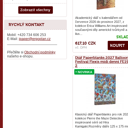
Zobrazit všechny
Akademický diář s kalendářem od
července 2026 do prosince 2027, z
RYCHLÝ KONTAKT
kolekce Erica Williams Art inspirované
současnými díly americké tvůrkyně a
ilus...
Mobil: +420 734 606 253
SKLA
E-Mail:
ipaper@ergoplan.cz
_________________________
617,10 CZK
KOUPIT
vč. DPH
Přečtěte si
Obchodní podmínky
našeho e-shopu.
Diář Paperblanks 2027 Balloo
Festival Flexis midi denní FE1
2
NOVINKA
NOVINKA
Klasický diář Paperblanks pro rok 202
kolekce Pierre the Maze Detective
inspirované sérií od Hira
Kamigaki.Rozměry diáře 125 x 175 m