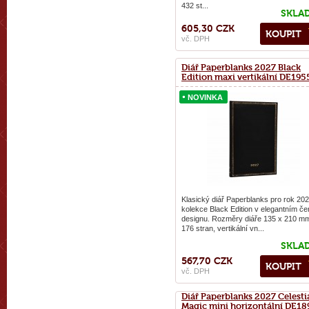
432 st...
SKLA
605,30 CZK
KOUPIT
vč. DPH
Diář Paperblanks 2027 Black
Edition maxi vertikální DE195
NOVINKA
NOVINKA
Klasický diář Paperblanks pro rok 202
kolekce Black Edition v elegantním č
designu. Rozměry diáře 135 x 210 m
176 stran, vertikální vn...
SKLA
567,70 CZK
KOUPIT
vč. DPH
Diář Paperblanks 2027 Celesti
Magic mini horizontální DE18