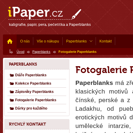
kaligrafie, papír, pera, pečetítka a Paperblanks
O nás
Vše o nákupu
Paperblanks
Kontakt
Úvod
Paperblanks
Fotogalerie Paperblanks
PAPERBLANKS
Fotogalerie 
Diáře Paperblanks
Paperblanks
má zře
Kolekce Paperblanks
klasických motivů 
Zápisníky Paperblanks
čínské, perské a z
Fotogalerie Paperblanks
Ladakhu, od puebl
Dárky pro každého
erotických motivů 
RYCHLÝ KONTAKT
umělecké intarzie