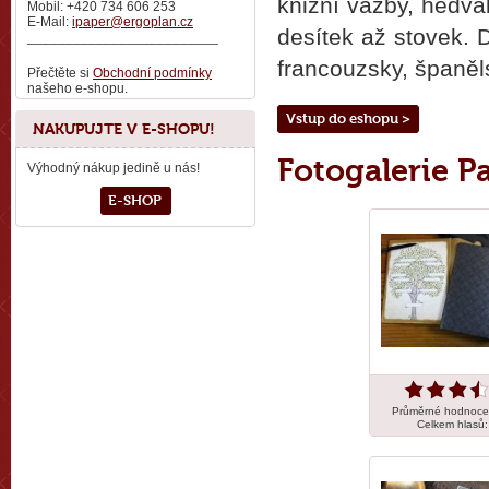
knižní vazby, hedvá
Mobil: +420 734 606 253
E-Mail:
ipaper@ergoplan.cz
desítek až stovek. D
_________________________
francouzsky, španěls
Přečtěte si
Obchodní podmínky
našeho e-shopu.
Vstup do eshopu >
NAKUPUJTE V E-SHOPU!
Fotogalerie P
Výhodný nákup jedině u nás!
E-SHOP
Průměrné hodnoce
Celkem hlasů