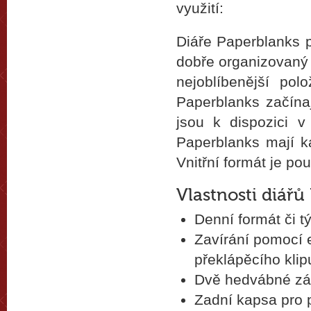
využití:
Diáře Paperblanks p
dobře organizovaný a
nejoblíbenější pol
Paperblanks začína
jsou k dispozici v
Paperblanks mají k
Vnitřní formát je po
Vlastnosti diářů
Denní formát či t
Zavírání pomocí 
překlápěcího kli
Dvě hedvábné zál
Zadní kapsa pro p