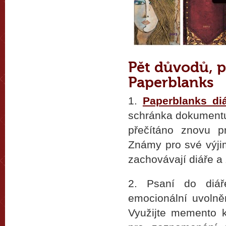
Pět důvodů, p
Paperblanks
1.
Paperblanks di
schránka dokumentu
přečítáno znovu p
Známy pro své výji
zachovávají diáře a
2. Psaní do diáře
emocionální uvolněn
Využijte memento k