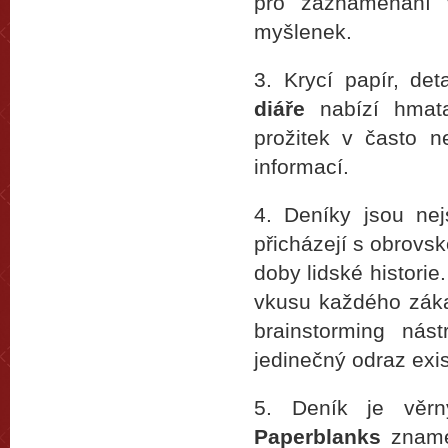
pro zaznamenání v
myšlenek.
3. Krycí papír, de
diáře
nabízí hmatat
prožitek v často n
informací.
4. Deníky jsou ne
přicházejí s obrovs
doby lidské historie
vkusu každého zákazn
brainstorming nás
jedinečný odraz exi
5. Deník je věrn
Paperblanks
znamen