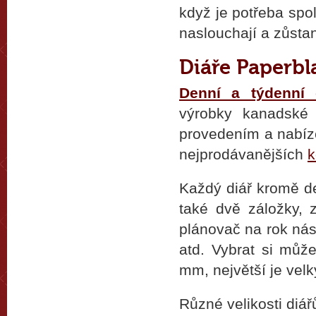
když je potřeba spo
naslouchají a zůst
Diáře Paperbl
Denní a týdenní 
výrobky kanadské 
provedením a nabíze
nejprodávanějších
k
Každý diář kromě d
také dvě záložky, 
plánovač na rok nás
atd. Vybrat si může
mm, největší je vel
Různé velikosti diář