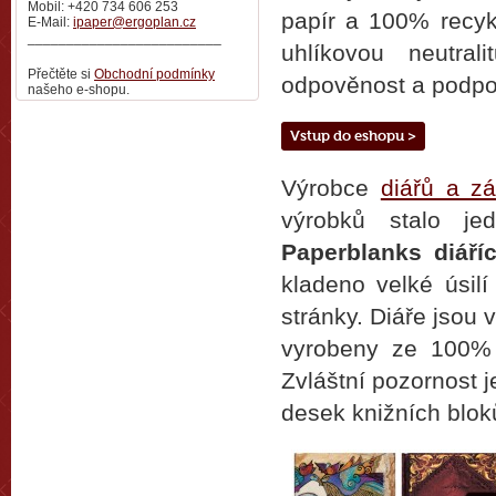
Mobil: +420 734 606 253
papír a 100% recyk
E-Mail:
ipaper@ergoplan.cz
_________________________
uhlíkovou neutral
Přečtěte si
Obchodní podmínky
odpověnost a podporu
našeho e-shopu.
Vstup do eshopu >
Výrobce
diářů a z
výrobků stalo je
Paperblanks diáří
kladeno velké úsilí
stránky. Diáře jsou 
vyrobeny ze 100% 
Zvláštní pozornost 
desek knižních blo