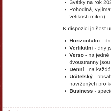
Svátky na rok 20
Pohodlná, vyjíma
velikosti mikro).
K dispozici je šest 
Horizontální
- dn
Vertikální
- dny j
Verso
- na jedné 
dvoustranny jsou
Denní
- na každé 
Učitelský
- obsah
navržených pro k
Business
- speci