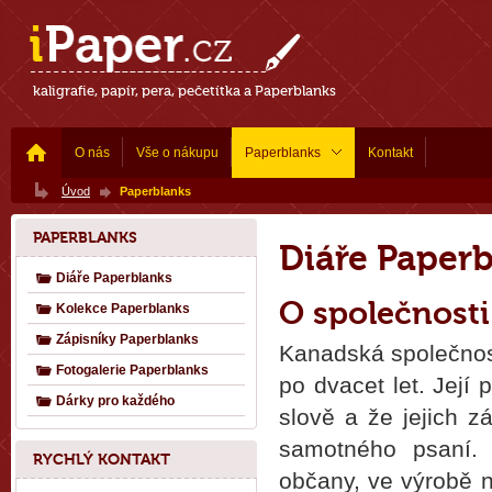
kaligrafie, papír, pera, pečetítka a Paperblanks
O nás
Vše o nákupu
Paperblanks
Kontakt
Úvod
Paperblanks
PAPERBLANKS
Diáře Paper
Diáře Paperblanks
O společnosti
Kolekce Paperblanks
Zápisníky Paperblanks
Kanadská společno
Fotogalerie Paperblanks
po dvacet let. Její
Dárky pro každého
slově a že jejich 
samotného psaní. 
RYCHLÝ KONTAKT
občany, ve výrobě ne