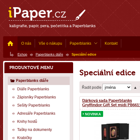
kaligrafie, papír, pera, pečetítka a Paperblanks
O nás
Vše o nákupu
Paperblanks
Kontakt
Eshop
Paperblanks diáře
Speciální edice
PRODUKTOVÉ MENU
Speciální edice
Paperblanks diáře
Řadit podle
▲
Diáře Paperblanks
Zápisníky Paperblanks
Dárková sada Paperblanks
Gryffindor Gift Set midi PB661
Sešity Paperblanks
Adresáře Paperblanks
NOVINKA
NOVINKA
Knihy hostů
Tašky na dokumenty
Krabičky