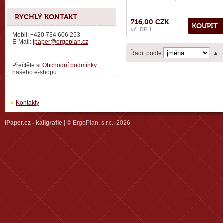
RYCHLÝ KONTAKT
716,00 CZK
KOUPIT
vč. DPH
Mobil: +420 734 606 253
E-Mail:
ipaper@ergoplan.cz
_________________________
Řadit podle
▲
Přečtěte si
Obchodní podmínky
našeho e-shopu.
Kontakty
iPaper.cz - kaligrafie
| © ErgoPlan, s.r.o., 2026