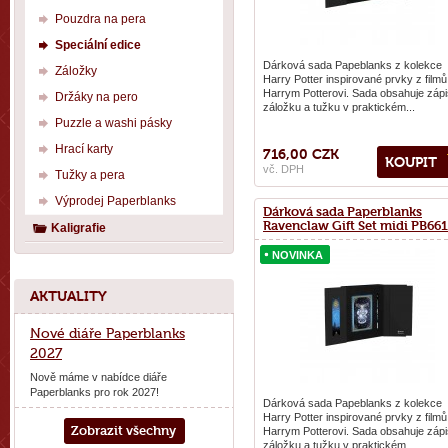
Pouzdra na pera
Speciální edice
Dárková sada Papeblanks z kolekce
Záložky
Harry Potter inspirované prvky z filmů
Harrym Potterovi. Sada obsahuje zápi
Držáky na pero
záložku a tužku v praktickém...
Puzzle a washi pásky
Hrací karty
716,00 CZK
KOUPIT
vč. DPH
Tužky a pera
Výprodej Paperblanks
Dárková sada Paperblanks
Ravenclaw Gift Set midi PB66
Kaligrafie
NOVINKA
NOVINKA
AKTUALITY
Nové diáře Paperblanks
2027
Nově máme v nabídce diáře
Paperblanks pro rok 2027!
Dárková sada Papeblanks z kolekce
Harry Potter inspirované prvky z filmů
Zobrazit všechny
Harrym Potterovi. Sada obsahuje zápi
záložku a tužku v praktickém...