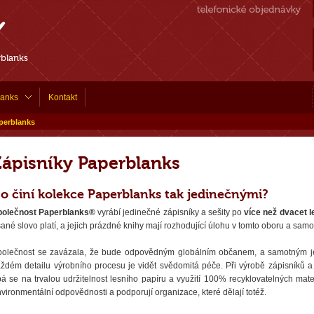
rblanks
lanks
Kontakt
perblanks
Zápisníky Paperblanks
o činí kolekce Paperblanks tak jedinečnými?
polečnost Paperblanks®
vyrábí jedinečné zápisníky a sešity po
více než dvacet l
ané slovo platí, a jejich prázdné knihy mají rozhodující úlohu v tomto oboru a sa
polečnost se zavázala, že bude odpovědným globálním občanem, a samotným je
ždém detailu výrobního procesu je vidět svědomitá péče. Při výrobě zápisníků a 
á se na trvalou udržitelnost lesního papíru a využití 100% recyklovatelných mate
vironmentální odpovědnosti a podporují organizace, které dělají totéž.