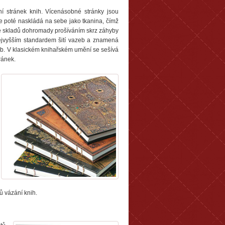
ní stránek knih. Vícenásobné stránky jsou
 se poté naskládá na sebe jako tkanina, čímž
íce skladů dohromady prošíváním skrz záhyby
 nejvyšším standardem šití vazeb a znamená
zeb. V klasickém knihařském umění se sešívá
ránek.
ů vázání knih.