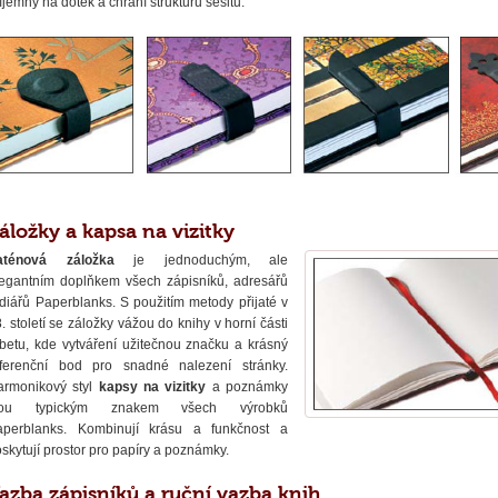
íjemný na dotek a chrání strukturu sešitu.
áložky a kapsa na vizitky
aténová záložka
je jednoduchým, ale
legantním doplňkem všech zápisníků, adresářů
diářů Paperblanks. S použitím metody přijaté v
. století se záložky vážou do knihy v horní části
betu, kde vytváření užitečnou značku a krásný
eferenční bod pro snadné nalezení stránky.
armonikový styl
kapsy na vizitky
a poznámky
sou typickým znakem všech výrobků
aperblanks. Kombinují krásu a funkčnost a
skytují prostor pro papíry a poznámky.
azba zápisníků a ruční vazba knih