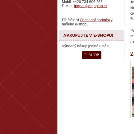
Mobil: +420 734 606 253
To
E-Mail:
ipaper@ergoplan.cz
kt
_________________________
ci
ře
Přečtěte si
Obchodní podmínky
našeho e-shopu.
Pa
NAKUPUJTE V E-SHOPU!
in
s 
Výhodný nákup jedině u nás!
Z
E-SHOP