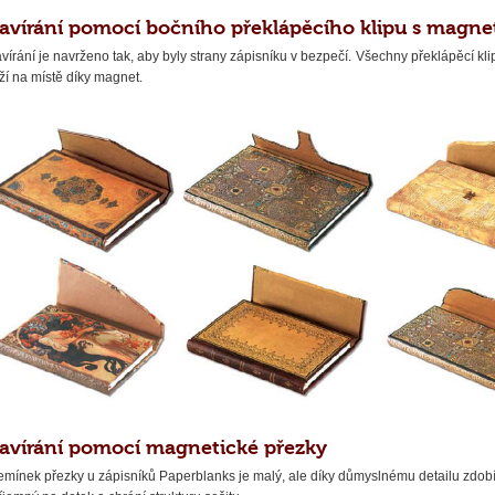
avírání pomocí bočního překlápěcího klipu s magn
vírání je navrženo tak, aby byly strany zápisníku v bezpečí. Všechny překlápěcí kli
ží na místě díky magnet.
avírání pomocí magnetické přezky
mínek přezky u zápisníků Paperblanks je malý, ale díky důmyslnému detailu zdob