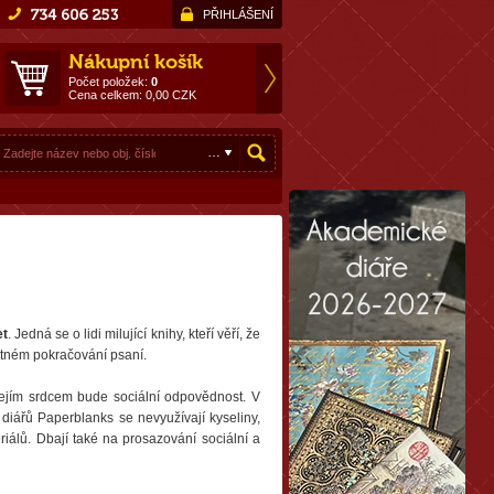
PŘIHLÁŠENÍ
Nákupní košík
Počet položek:
0
Cena celkem:
0,00
CZK
et
. Jedná se o lidi milující knihy, kteří věří, že
motném pokračování psaní.
jím srdcem bude sociální odpovědnost. V
diářů Paperblanks se nevyužívají kyseliny,
riálů. Dbají také na prosazování sociální a