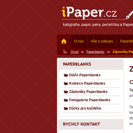
kaligrafie, papír, pera, pečetítka a Pape
O nás
Vše o nákupu
Paperb
Úvod
Paperblanks
Zápisníky Pa
PAPERBLANKS
Diáře Paperblanks
C
Kolekce Paperblanks
S
Zápisníky Paperblanks
ps
Fotogalerie Paperblanks
S
Dárky pro každého
ka
db
RYCHLÝ KONTAKT
en