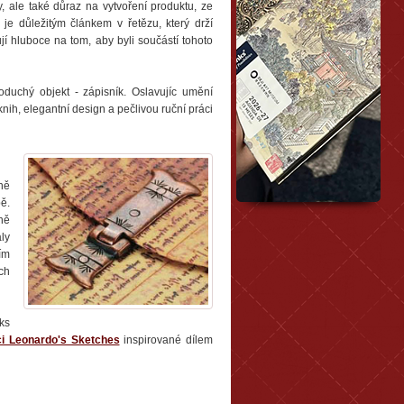
y, ale také důraz na vytvoření produktu, ze
je důležitým článkem v řetězu, který drží
í hluboce na tom, aby byli součástí tohoto
duchý objekt - zápisník. Oslavujíc umění
ih, elegantní design a pečlivou ruční práci
ně
ě.
ně
ly
ím
ch
ks
ci Leonardo's Sketches
inspirované dílem