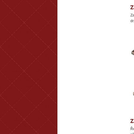
Z
Za
dr
Z
Ře