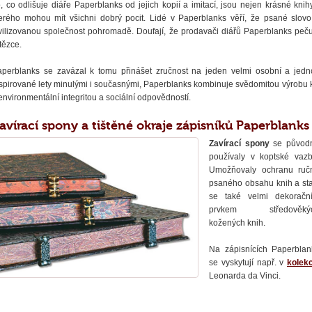
, co odlišuje diáře Paperblanks od jejich kopií a imitací, jsou nejen krásné knih
erého mohou mít všichni dobrý pocit. Lidé v Paperblanks věří, že psané slovo 
vilizovanou společnost pohromadě. Doufají, že prodavači diářů Paperblanks pečuj
tězce.
perblanks se zavázal k tomu přinášet zručnost na jeden velmi osobní a jedno
spirované lety minulými i současnými, Paperblanks kombinuje svědomitou výrobu kn
environmentální integritou a sociální odpovědností.
avírací spony a tištěné okraje zápisníků Paperblanks
Zavírací spony
se původ
používaly v koptské vazb
Umožňovaly ochranu ruč
psaného obsahu knih a sta
se také velmi dekoračn
prvkem středověký
kožených knih.
Na zápisnících Paperblan
se vyskytují např. v
kolek
Leonarda da Vinci.