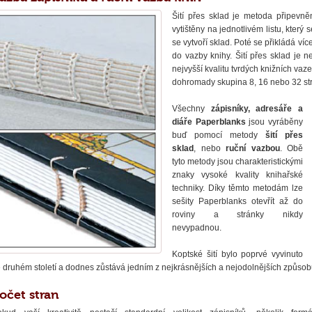
Šití přes sklad je metoda připevně
vytištěny na jednotlivém listu, který
se vytvoří sklad. Poté se přikládá v
do vazby knihy. Šití přes sklad je
nejvyšší kvalitu tvrdých knižních va
dohromady skupina 8, 16 nebo 32 st
Všechny
zápisníky, adresáře a
diáře Paperblanks
jsou vyráběny
buď pomocí metody
šití přes
sklad
, nebo
ruční vazbou
. Obě
tyto metody jsou charakteristickými
znaky vysoké kvality knihařské
techniky. Díky těmto metodám lze
sešity Paperblanks otevřít až do
roviny a stránky nikdy
nevypadnou.
Koptské šití bylo poprvé vyvinuto
 druhém století a dodnes zůstává jedním z nejkrásnějších a nejodolnějších způsob
očet stran