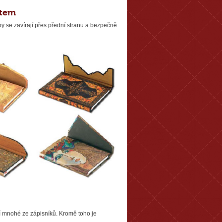
etem
py se zavírají přes přední stranu a bezpečně
í mnohé ze zápisníků. Kromě toho je