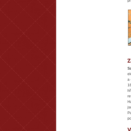
př
Z
S
e
a 
18
hř
r
H
j
P
po
V