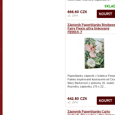
SKLA
666,60 CZK
KOUPIT
vč. DPH
Zápisník Paperblanks Bindwe
Fairy Flexis ultra linkovaný
FB9914-7
Paperblanks zápisník z kolekce Flow
Fairies inspirované ilustracemi od Cic
Mary Barkerové z poloviny 20. století.
Rozměry zápisníku 175 x 22...
642,80 CZK
KOUPIT
vč. DPH
Zápisník Paperblanks Carlo