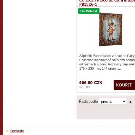
Collodi, Pinocchio ultra linko
PB1526-1
NOVINKA
NOVINKA
Zápisník Paperblanks z kolekce Fairy
Collection inspirované sbírkami pohá
od různých autorů. Rozměry zápisník
175 x 230 mm, 144 stran, l...
666,60 CZK
KOUPIT
vč. DPH
Řadit podle
▲
Kontakty