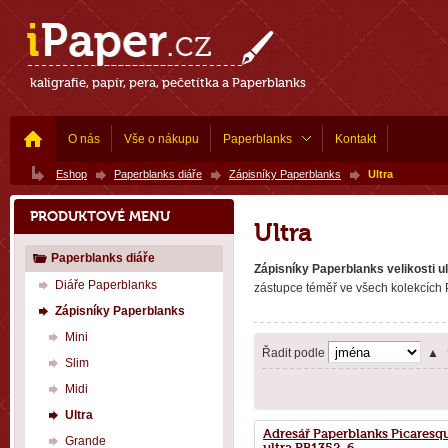
kaligrafie, papír, pera, pečetítka a Paperblanks
O nás
Vše o nákupu
Paperblanks
Kontakt
Eshop
Paperblanks diáře
Zápisníky Paperblanks
Ultra
PRODUKTOVÉ MENU
Ultra
Paperblanks diáře
Zápisníky Paperblanks velikosti ul
Diáře Paperblanks
zástupce téměř ve všech kolekcích
Zápisníky Paperblanks
Mini
Řadit podle
▲
Slim
Midi
Ultra
Adresář Paperblanks Picaresq
Grande
ultra PB1352-6