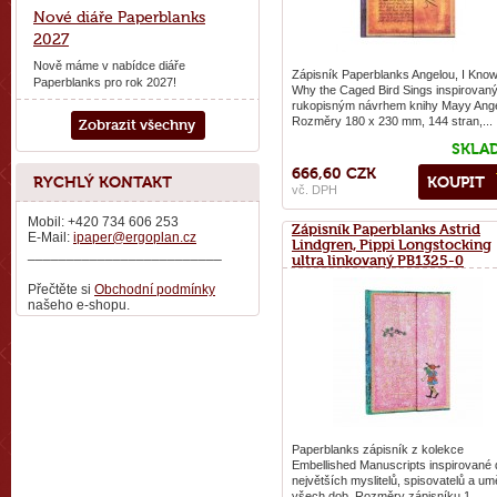
Nové diáře Paperblanks
2027
Nově máme v nabídce diáře
Zápisník Paperblanks Angelou, I Kno
Paperblanks pro rok 2027!
Why the Caged Bird Sings inspirovan
rukopisným návrhem knihy Mayy Ange
Rozměry 180 x 230 mm, 144 stran,...
Zobrazit všechny
SKLA
666,60 CZK
RYCHLÝ KONTAKT
KOUPIT
vč. DPH
Mobil: +420 734 606 253
Zápisník Paperblanks Astrid
E-Mail:
ipaper@ergoplan.cz
Lindgren, Pippi Longstocking
_________________________
ultra linkovaný PB1325-0
Přečtěte si
Obchodní podmínky
našeho e-shopu.
Paperblanks zápisník z kolekce
Embellished Manuscripts inspirované d
největších myslitelů, spisovatelů a um
všech dob. Rozměry zápisníku 1...