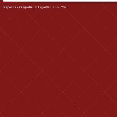
iPaper.cz - kaligrafie
| © ErgoPlan, s.r.o., 2026