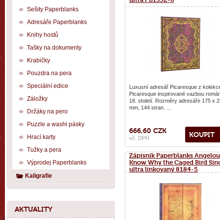
Sešity Paperblanks
Adresáře Paperblanks
Knihy hostů
Tašky na dokumenty
Krabičky
Pouzdra na pera
Speciální edice
Luxusní adresář Picaresque z kolekc
Picaresque inspirované vazbou romá
Záložky
18. století. Rozměry adresáře 175 x 
mm, 144 stran. ...
Držáky na pero
Puzzle a washi pásky
666,60 CZK
KOUPIT
Hrací karty
vč. DPH
Tužky a pera
Zápisník Paperblanks Angelou,
Know Why the Caged Bird Sin
Výprodej Paperblanks
ultra linkovaný 8184-5
Kaligrafie
AKTUALITY