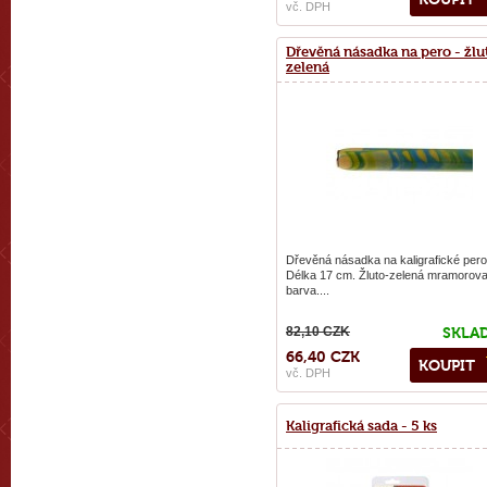
vč. DPH
Dřevěná násadka na pero - žlu
zelená
Dřevěná násadka na kaligrafické pero
Délka 17 cm. Žluto-zelená mramorov
barva....
82,10 CZK
SKLA
66,40 CZK
KOUPIT
vč. DPH
Kaligrafická sada - 5 ks