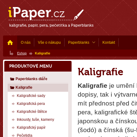
kaligrafie, papír, pera, pečetítka a Paperblanks
O nás
Vše o nákupu
Paperblanks
Kontakt
Eshop
Kaligrafie
PRODUKTOVÉ MENU
Kaligrafie
Paperblanks diáře
Kaligrafie
je umění 
Kaligrafie
dopisy, tak i výtva
Kaligrafické sady
mít přednost před či
Kaligrafická pera
pera, kaligrafické št
Kaligrafické štětce
Inkousty, tuše, kameny
japonskou a čínskou
Kaligrafický papír
(šodó) a čínská (šu-
Pečetidla