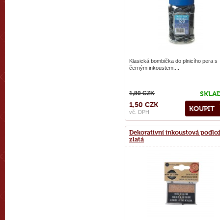
Klasická bombička do plnicího pera s
černým inkoustem....
1,80 CZK
SKLA
1,50 CZK
KOUPIT
vč. DPH
Dekorativní inkoustová podlo
zlatá