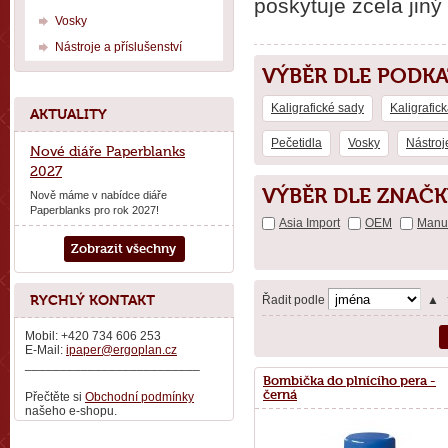
poskytuje zcela jiný
Vosky
Nástroje a příslušenství
VÝBĚR DLE PODK
Kaligrafické sady
Kaligrafic
AKTUALITY
Pečetidla
Vosky
Nástroj
Nové diáře Paperblanks
2027
VÝBĚR DLE ZNAČK
Nově máme v nabídce diáře
Paperblanks pro rok 2027!
Asia Import
OEM
Manus
Zobrazit všechny
RYCHLÝ KONTAKT
Řadit podle
▲
Mobil: +420 734 606 253
E-Mail:
ipaper@ergoplan.cz
_________________________
Bombička do plnícího pera -
černá
Přečtěte si
Obchodní podmínky
našeho e-shopu.