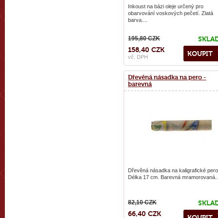
Inkoust na bázi oleje určený pro
obarvování voskových pečetí. Zlatá
barva....
195,80 CZK
SKLA
158,40 CZK
KOUPIT
vč. DPH
Dřevěná násadka na pero -
barevná
Dřevěná násadka na kaligrafické pero
Délka 17 cm. Barevná mramorovaná..
82,10 CZK
SKLA
66,40 CZK
KOUPIT