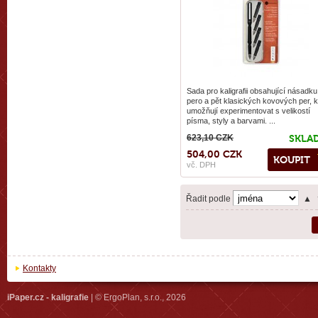
Sada pro kaligrafii obsahující násadku
pero a pět klasických kovových per, k
umožňují experimentovat s velikostí
písma, styly a barvami. ...
623,10 CZK
SKLA
504,00 CZK
KOUPIT
vč. DPH
Řadit podle
▲
Kontakty
iPaper.cz - kaligrafie
| © ErgoPlan, s.r.o., 2026