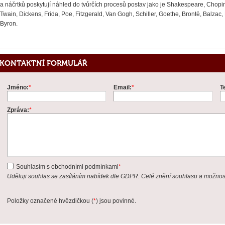
a náčrtků poskytují náhled do tvůrčích procesů postav jako je Shakespeare, Chopi
Twain, Dickens, Frida, Poe, Fitzgerald, Van Gogh, Schiller, Goethe, Brontë, Balza
Byron.
KONTAKTNÍ FORMULÁŘ
Jméno:
*
Email:
*
T
Zpráva:
*
Souhlasím s obchodními podmínkami
*
Uděluji souhlas se zasíláním nabídek dle GDPR. Celé znění souhlasu a možnos
Položky označené hvězdičkou (
*
) jsou povinné.