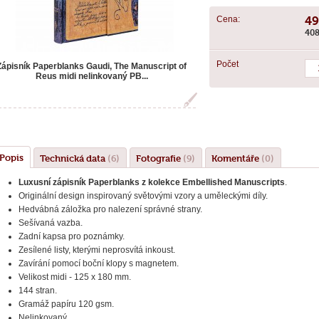
Cena:
49
408
Počet
Zápisník Paperblanks Gaudi, The Manuscript of
Reus midi nelinkovaný PB...
Popis
Technická data
(6)
Fotografie
(9)
Komentáře
(0)
Luxusní zápisník Paperblanks z kolekce Embellished Manuscripts
.
Originální design inspirovaný světovými vzory a uměleckými díly.
Hedvábná záložka pro nalezení správné strany.
Sešívaná vazba.
Zadní kapsa pro poznámky.
Zesílené listy, kterými neprosvítá inkoust.
Zavírání pomocí boční klopy s magnetem.
Velikost midi - 125 x 180 mm.
144 stran.
Gramáž papíru 120 gsm.
Nelinkovaný.