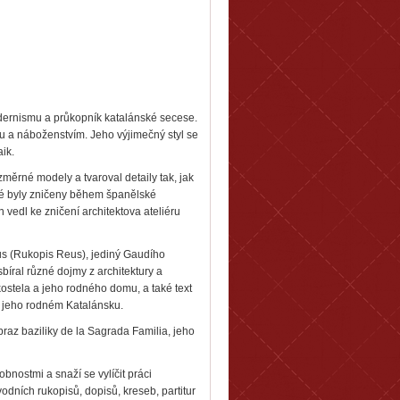
dernismu a průkopník katalánské secese.
ou a náboženstvím. Jeho výjimečný styl se
ik.
rozměrné modely a tvaroval detaily tak, jak
hé byly zničeny během španělské
vedl ke zničení architektova ateliéru
us (Rukopis Reus), jediný Gaudího
íral různé dojmy z architektury a
ostela a jeho rodného domu, a také text
v jeho rodném Katalánsku.
az baziliky de la Sagrada Familia, jeho
bnostmi a snaží se vylíčit práci
odních rukopisů, dopisů, kreseb, partitur