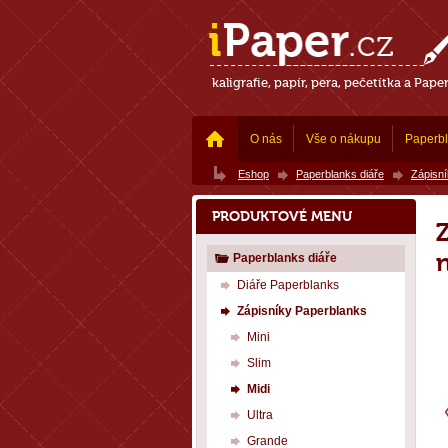
kaligrafie, papír, pera, pečetítka a Pape
O nás
Vše o nákupu
Paperb
Eshop
Paperblanks diáře
Zápisn
PRODUKTOVÉ MENU
Paperblanks diáře
Diáře Paperblanks
Zápisníky Paperblanks
Mini
Slim
Midi
Ultra
Grande