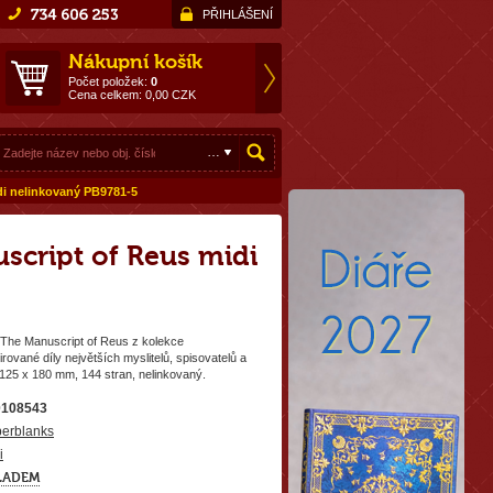
PŘIHLÁŠENÍ
Nákupní košík
Počet položek:
0
Cena celkem:
0,00
CZK
di nelinkovaný PB9781-5
script of Reus midi
 The Manuscript of Reus z kolekce
rované díly největších myslitelů, spisovatelů a
25 x 180 mm, 144 stran, nelinkovaný.
0108543
erblanks
i
LADEM