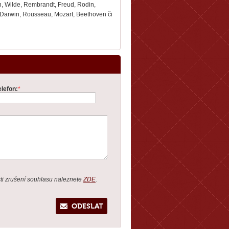
n, Wilde, Rembrandt, Freud, Rodin,
c, Darwin, Rousseau, Mozart, Beethoven či
elefon:
*
ti zrušení souhlasu naleznete
ZDE
.
ODESLAT