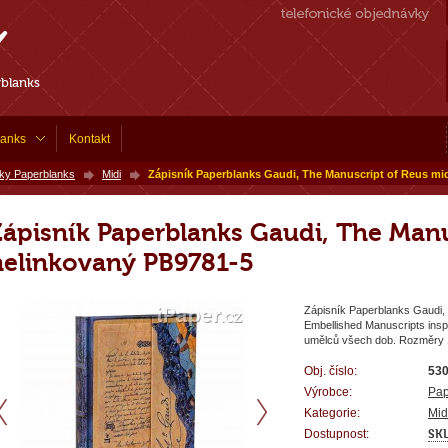
rblanks
lanks
Kontakt
íky Paperblanks
Midi
Zápisník Paperblanks Gaudi, The Manuscript of Reus mi
Zápisník Paperblanks Gaudi, The Manu
nelinkovaný PB9781-5
Zápisník Paperblanks Gaudi,
Embellished Manuscripts inspi
umělců všech dob. Rozměry 1
Obj. číslo:
53
Výrobce:
Pap
Kategorie:
Mid
Dostupnost:
SK