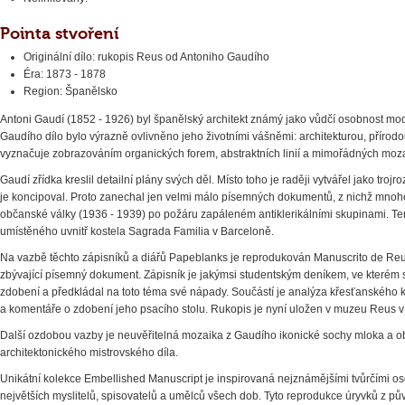
Pointa stvoření
Originální dílo: rukopis Reus od Antoniho Gaudího
Éra: 1873 - 1878
Region: Španělsko
Antoni Gaudí (1852 - 1926) byl španělský architekt známý jako vůdčí osobnost mo
Gaudího dílo bylo výrazně ovlivněno jeho životními vášněmi: architekturou, přírod
vyznačuje zobrazováním organických forem, abstraktních linií a mimořádných moza
Gaudí zřídka kreslil detailní plány svých děl. Místo toho je raději vytvářel jako troj
je koncipoval. Proto zanechal jen velmi málo písemných dokumentů, z nichž mno
občanské války (1936 - 1939) po požáru zapáleném antiklerikálními skupinami. Ten 
umístěného uvnitř kostela Sagrada Familia v Barceloně.
Na vazbě těchto zápisníků a diářů Papeblanks je reprodukován Manuscrito de Re
zbývající písemný dokument. Zápisník je jakýmsi studentským deníkem, ve kterém sb
zdobení a předkládal na toto téma své nápady. Součástí je analýza křesťanského k
a komentáře o zdobení jeho psacího stolu. Rukopis je nyní uložen v muzeu Reus 
Další ozdobou vazby je neuvěřitelná mozaika z Gaudího ikonické sochy mloka a obr
architektonického mistrovského díla.
Unikátní kolekce Embellished Manuscript je inspirovaná nejznámějšími tvůrčími oso
největších myslitelů, spisovatelů a umělců všech dob. Tyto reprodukce úryvků z pův