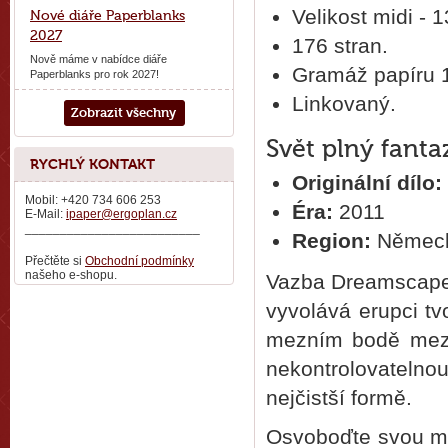
Velikost midi -
Nové diáře Paperblanks
2027
176 stran.
Nově máme v nabídce diáře
Gramáž papíru 
Paperblanks pro rok 2027!
Linkovaný.
Zobrazit všechny
Svět plný fanta
RYCHLÝ KONTAKT
Originální dílo:
Mobil: +420 734 606 253
Éra:
2011
E-Mail:
ipaper@ergoplan.cz
_________________________
Region:
Němec
Přečtěte si
Obchodní podmínky
našeho e-shopu.
Vazba Dreamscapes,
vyvolává erupci tv
mezním bodě mezi 
nekontrolovatelno
nejčistší formě.
Osvoboďte svou my