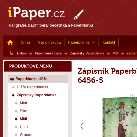
kaligrafie, papír, pera, pečetítka a Paperblanks
O nás
Vše o nákupu
Paperblanks
Kontakt
Eshop
Paperblanks diáře
Zápisníky Paperblanks
Midi
Zápisn
PRODUKTOVÉ MENU
Zápisník Paperb
6456-5
Paperblanks diáře
Diáře Paperblanks
Zápisníky Paperblanks
Mini
Slim
Midi
Ultra
Grande