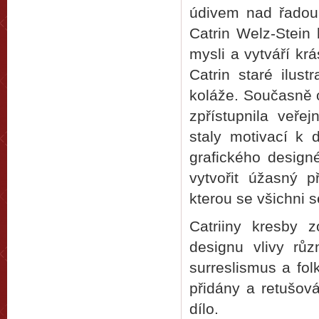
údivem nad řado
Catrin Welz-Stein
mysli a vytváří kr
Catrin staré ilust
koláže. Současně o
zpřístupnila veřej
staly motivací k 
grafického designé
vytvořit úžasný 
kterou se všichni 
Catriiny kresby 
designu vlivy růz
surreslismus a fol
přidány a retušov
dílo.