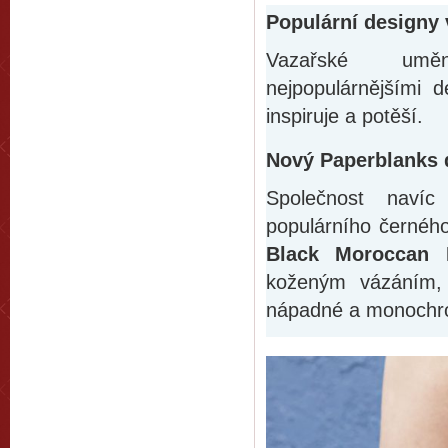
Populární designy
Vazařské uměn
nejpopulárnějšími 
inspiruje a potěší.
Nový Paperblanks 
Společnost navíc
populárního černé
Black Moroccan 
koženým vázáním, 
nápadné a monochro