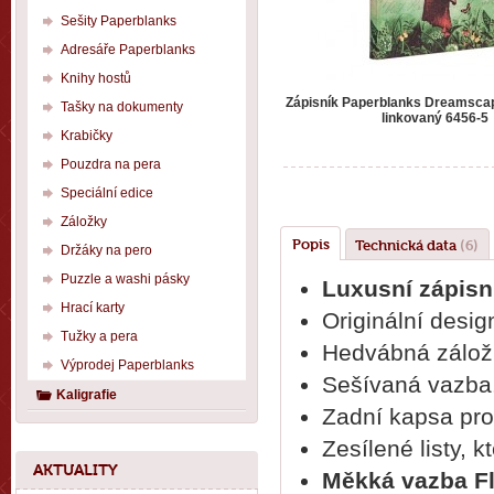
Sešity Paperblanks
Adresáře Paperblanks
Knihy hostů
Zápisník Paperblanks Dreamscap
Tašky na dokumenty
linkovaný 6456-5
Krabičky
Pouzdra na pera
Speciální edice
Záložky
Popis
Technická data
(6)
Držáky na pero
Puzzle a washi pásky
Luxusní zápisn
Hrací karty
Originální desig
Tužky a pera
Hedvábná záložk
Výprodej Paperblanks
Sešívaná vazba
Kaligrafie
Zadní kapsa pr
Zesílené listy, 
AKTUALITY
Měkká vazba Fl