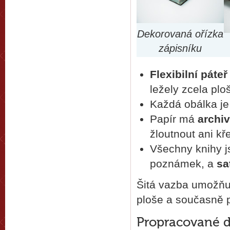
Dekorovaná ořízka
zápisníku
Flexibilní páteř
ležely zcela plo
Každá obálka j
Papír má
archiv
žloutnout ani kř
Všechny knihy j
poznámek, a
sa
Šitá vazba umožňuj
ploše a současně po
Propracované d