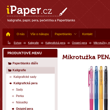
kaligrafie, papír, pera, pečetítka a Paperblanks
O nás
Vše o nákupu
Paperblanks
Kontakt
Eshop
Kaligrafie
Kaligrafická pera
Ostatní pera
Mikrotužky, 
PRODUKTOVÉ MENU
Mikrotužka PEN
Paperblanks diáře
Kaligrafie
Kaligrafické sady
Kaligrafická pera
Sady
Perka
Násadky
Ostatní pera