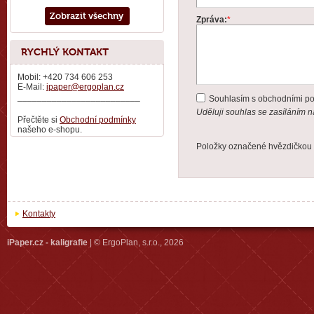
Zobrazit všechny
Zpráva:
*
RYCHLÝ KONTAKT
Mobil: +420 734 606 253
E-Mail:
ipaper@ergoplan.cz
_________________________
Souhlasím s obchodními p
Uděluji souhlas se zasíláním 
Přečtěte si
Obchodní podmínky
našeho e-shopu.
Položky označené hvězdičkou 
Kontakty
iPaper.cz - kaligrafie
| © ErgoPlan, s.r.o., 2026