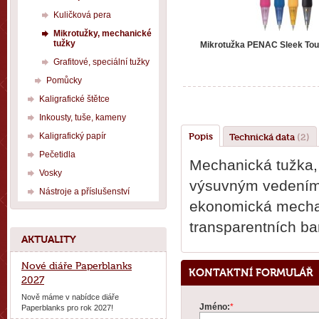
Kuličková pera
Mikrotužky, mechanické
tužky
Mikrotužka PENAC Sleek To
Grafitové, speciální tužky
Pomůcky
Kaligrafické štětce
Inkousty, tuše, kameny
Kaligrafický papír
Popis
Technická data
(2)
Pečetidla
Mechanická tužka,
Vosky
výsuvným vedením 
Nástroje a příslušenství
ekonomická mechan
transparentních ba
AKTUALITY
Nové diáře Paperblanks
KONTAKTNÍ FORMULÁŘ
2027
Nově máme v nabídce diáře
Jméno:
*
Paperblanks pro rok 2027!