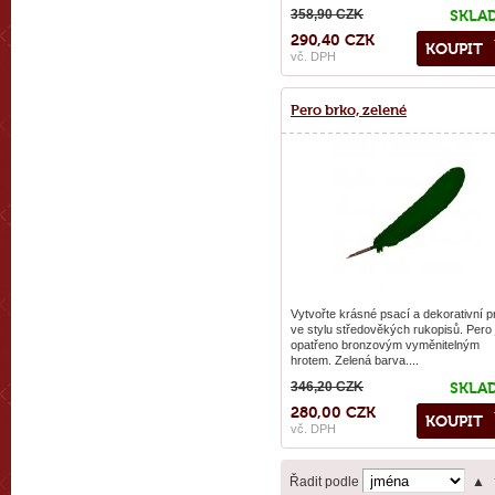
358,90 CZK
SKLA
290,40 CZK
KOUPIT
vč. DPH
Pero brko, zelené
Vytvořte krásné psací a dekorativní p
ve stylu středověkých rukopisů. Pero 
opatřeno bronzovým vyměnitelným
hrotem. Zelená barva....
346,20 CZK
SKLA
280,00 CZK
KOUPIT
vč. DPH
Řadit podle
▲