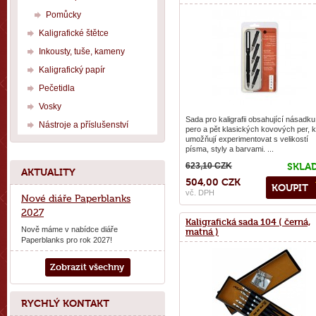
Pomůcky
Kaligrafické štětce
Inkousty, tuše, kameny
Kaligrafický papír
Pečetidla
Vosky
Sada pro kaligrafii obsahující násadku
Nástroje a příslušenství
pero a pět klasických kovových per, k
umožňují experimentovat s velikostí
písma, styly a barvami. ...
623,10 CZK
SKLA
AKTUALITY
504,00 CZK
KOUPIT
vč. DPH
Nové diáře Paperblanks
2027
Kaligrafická sada 104 ( černá,
Nově máme v nabídce diáře
matná )
Paperblanks pro rok 2027!
Zobrazit všechny
RYCHLÝ KONTAKT