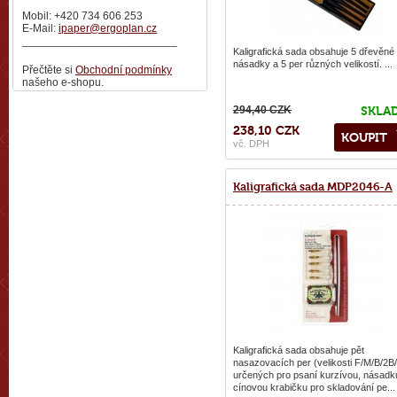
Mobil: +420 734 606 253
E-Mail:
ipaper@ergoplan.cz
_________________________
Kaligrafická sada obsahuje 5 dřevěné
násadky a 5 per různých velikostí. ...
Přečtěte si
Obchodní podmínky
našeho e-shopu.
294,40 CZK
SKLA
238,10 CZK
KOUPIT
vč. DPH
Kaligrafická sada MDP2046-A
Kaligrafická sada obsahuje pět
nasazovacích per (velikosti F/M/B/2B
určených pro psaní kurzívou, násadk
cínovou krabičku pro skladování pe...