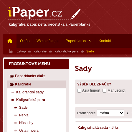
kaligrafie, papír, pera, pečetítka a Paperblanks
O nás
Vše o nákupu
Paperblanks
Kontakt
Eshop
Kaligrafie
Kaligrafická pera
Sady
PRODUKTOVÉ MENU
Sady
Paperblanks diáře
Kaligrafie
VÝBĚR DLE ZNAČKY
Asia Import
Manuscript
Kaligrafické sady
Kaligrafická pera
Sady
Řadit podle
▲
Perka
Násadky
Kaligrafická sada - 5 ks
Ostatní pera