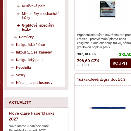
Kuličková pera
Mikrotužky, mechanické
tužky
Grafitové, speciální
tužky
Ergonomická tužka navržená pro prec
Pomůcky
kreslení, procvičování písma nebo
kaligrafie. Sada obsahuje tužku, náhr
Kaligrafické štětce
grafitovou náplň a pilník....
Inkousty, tuše, kameny
987,30 CZK
SKLA
Kaligrafický papír
798,60 CZK
KOUPIT
vč. DPH
Pečetidla
Vosky
Tužka dřevěná grafitová č.3
Nástroje a příslušenství
AKTUALITY
Nové diáře Paperblanks
2027
Nově máme v nabídce diáře
Paperblanks pro rok 2027!