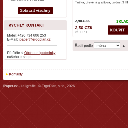
Tužka, dřevěná grafitová, tvrdost 3 HB
Zobrazit všechny
2,90 CZK
SKLA
RYCHLÝ KONTAKT
2,30 CZK
KOUPIT
vč. DPH
Mobil: +420 734 606 253
E-Mail:
ipaper@ergoplan.cz
_________________________
Řadit podle
▲
Přečtěte si
Obchodní podmínky
našeho e-shopu.
Kontakty
iPaper.cz - kaligrafie
| © ErgoPlan, s.r.o., 2026