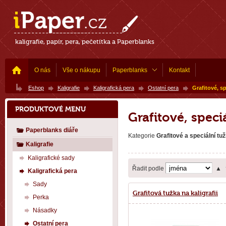
kaligrafie, papír, pera, pečetítka a Paperblanks
O nás
Vše o nákupu
Paperblanks
Kontakt
Eshop
Kaligrafie
Kaligrafická pera
Ostatní pera
Grafitové, sp
PRODUKTOVÉ MENU
Grafitové, speci
Paperblanks diáře
Kategorie
Grafitové a speciální tu
Kaligrafie
Kaligrafické sady
Řadit podle
▲
Kaligrafická pera
Sady
Grafitová tužka na kaligrafii
Perka
Násadky
Ostatní pera