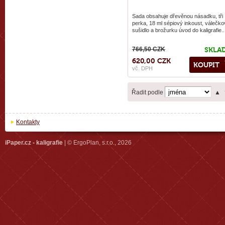
Sada obsahuje dřevěnou násadku, tři
perka, 18 ml sépiový inkoust, válečko
sušidlo a brožurku úvod do kaligrafie..
766,50 CZK
SKLA
620,00 CZK
KOUPIT
vč. DPH
Řadit podle
▲
Kontakty
iPaper.cz - kaligrafie
| © ErgoPlan, s.r.o., 2026