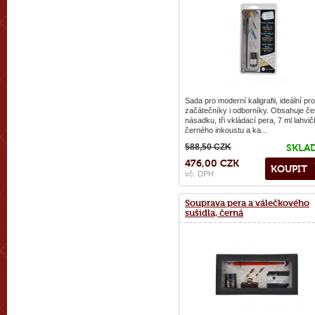
Sada pro moderní kaligrafii, ideální pro
začátečníky i odborníky. Obsahuje č
násadku, tři vkládací pera, 7 ml lahvi
černého inkoustu a ka...
588,50 CZK
SKLA
476,00 CZK
KOUPIT
vč. DPH
Souprava pera a válečkového
sušidla, černá