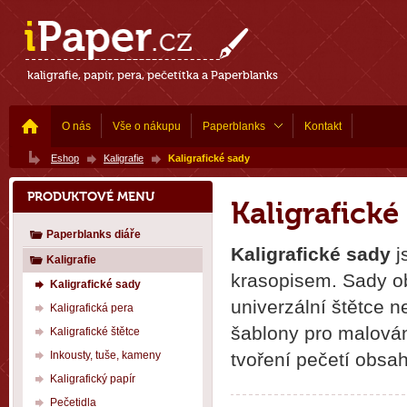
kaligrafie, papír, pera, pečetítka a Paperblanks
O nás
Vše o nákupu
Paperblanks
Kontakt
Eshop
Kaligrafie
Kaligrafické sady
PRODUKTOVÉ MENU
Kaligrafické
Paperblanks diáře
Kaligrafické sady
j
Kaligrafie
krasopisem. Sady ob
Kaligrafické sady
univerzální štětce n
Kaligrafická pera
šablony pro malován
Kaligrafické štětce
Inkousty, tuše, kameny
tvoření pečetí obsah
Kaligrafický papír
Pečetidla