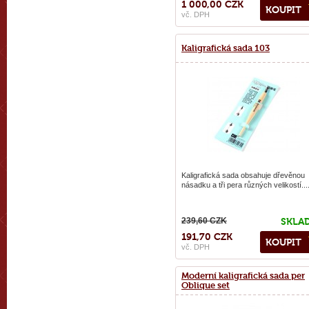
1 000,00 CZK
KOUPIT
vč. DPH
Kaligrafická sada 103
Kaligrafická sada obsahuje dřevěnou
násadku a tři pera různých velikostí...
239,60 CZK
SKLA
191,70 CZK
KOUPIT
vč. DPH
Moderní kaligrafická sada per
Oblique set