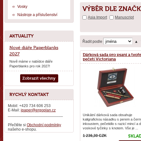
Vosky
VÝBĚR DLE ZNAČK
Nástroje a příslušenství
Asia Import
Manuscript
AKTUALITY
Řadit podle
▲
Nové diáře Paperblanks
2027
Dárková sada pro psaní a tvoř
pečetí Victoriana
Nově máme v nabídce diáře
Paperblanks pro rok 2027!
Zobrazit všechny
RYCHLÝ KONTAKT
Mobil: +420 734 606 253
E-Mail:
ipaper@ergoplan.cz
_________________________
Unikátní dárková sada obsahuje
kaligrafickou násadku s perem a čer
inkoustem, pečetidlo s razicí mincí a 
Přečtěte si
Obchodní podmínky
voskové tyčinky s knotem. Vše je ...
našeho e-shopu.
1 236,30 CZK
SKLA