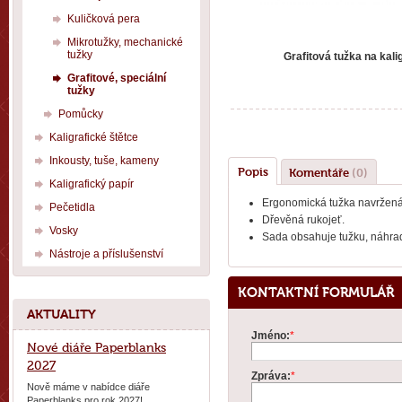
Kuličková pera
Mikrotužky, mechanické
tužky
Grafitová tužka na kalig
Grafitové, speciální
tužky
Pomůcky
Kaligrafické štětce
Inkousty, tuše, kameny
Popis
Komentáře
(0)
Kaligrafický papír
Ergonomická tužka navržená p
Pečetidla
Dřevěná rukojeť.
Vosky
Sada obsahuje tužku, náhradn
Nástroje a příslušenství
KONTAKTNÍ FORMULÁŘ
AKTUALITY
Jméno:
*
Nové diáře Paperblanks
2027
Zpráva:
*
Nově máme v nabídce diáře
Paperblanks pro rok 2027!