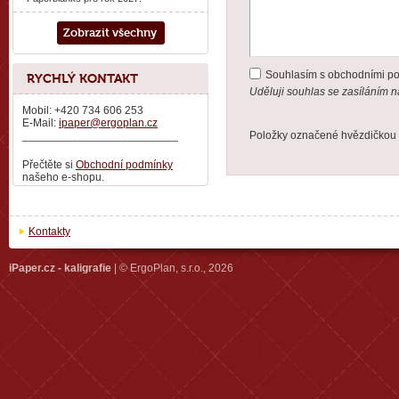
Zobrazit všechny
Souhlasím s obchodními p
RYCHLÝ KONTAKT
Uděluji souhlas se zasíláním 
Mobil: +420 734 606 253
E-Mail:
ipaper@ergoplan.cz
_________________________
Položky označené hvězdičkou 
Přečtěte si
Obchodní podmínky
našeho e-shopu.
Kontakty
iPaper.cz - kaligrafie
| © ErgoPlan, s.r.o., 2026