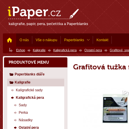
kaligrafie, papír, pera, pečetítka a Paperblanks
O nás
Vše o nákupu
Paperblanks
Kontakt
Eshop
Kaligrafie
Kaligrafická pera
Ostatní pera
Grafitové, spe
PRODUKTOVÉ MENU
Grafitová tužka 
Paperblanks diáře
Kaligrafie
Kaligrafické sady
Kaligrafická pera
Sady
Perka
Násadky
Ostatní pera