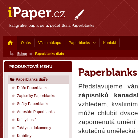
kaligrafie, papír, pera, pečetítka a Paperblanks
O nás
Vše o nákupu
Paperblanks
Kontakt
Eshop
Paperblanks diáře
PRODUKTOVÉ MENU
Paperblanks
Paperblanks diáře
Představujeme vá
Diáře Paperblanks
zápisníků kanads
Zápisníky Paperblanks
vzhledem, kvalitní
Sešity Paperblanks
může chlubit dvace
Adresáře Paperblanks
Knihy hostů
zapomenutá umění k
Tašky na dokumenty
skutečná umělecká dí
Krabičky