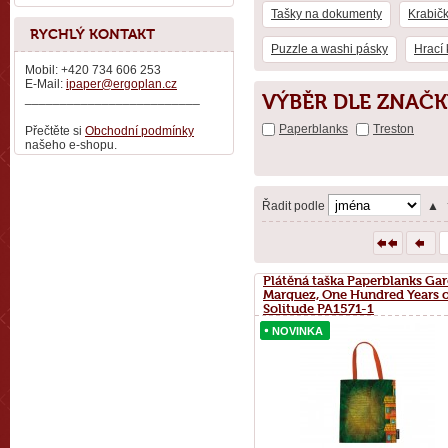
Tašky na dokumenty
Krabič
RYCHLÝ KONTAKT
Puzzle a washi pásky
Hrací 
Mobil: +420 734 606 253
E-Mail:
ipaper@ergoplan.cz
VÝBĚR DLE ZNAČK
_________________________
Paperblanks
Treston
Přečtěte si
Obchodní podmínky
našeho e-shopu.
Řadit podle
▲
Plátěná taška Paperblanks Gar
Marquez, One Hundred Years o
Solitude PA1571-1
NOVINKA
NOVINKA