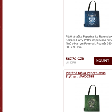
Plátěná taška Paperblanks Ravenclaw
Kolekce Harry Potter inspirovaná prv
filmů o Harrym Potterovi. Rozměr 380
380 x 90 mm....
567,70 CZK
KOUPIT
vč. DPH
Plátěná taška Paperblanks
Slytherin PAD6588