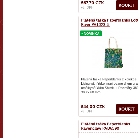
567,70 CZK
KOUPIT
vč. DPH
Plátěná taška Paperblanks Lot
River PA1573-5
NOVINKA
NOVINKA
Plátěná taška Paperblanks z kolekce
Living with Yuko inspirované dílem gra
umělkyně Yuko Shimizu. Rozměry 38
380 x 60 mm....
544,00 CZK
KOUPIT
vč. DPH
Plátěná taška Paperblanks
Ravenclaw PAD6590