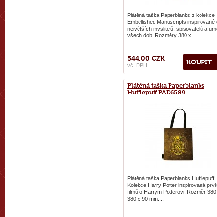
Plátěná taška Paperblanks z kolekce
Embellished Manuscripts inspirované d
největších myslitelů, spisovatelů a um
všech dob. Rozměry 380 x ...
544,00 CZK
KOUPIT
vč. DPH
Plátěná taška Paperblanks
Hufflepuff PAD6589
Plátěná taška Paperblanks Hufflepuff.
Kolekce Harry Potter inspirovaná prv
filmů o Harrym Potterovi. Rozměr 380
380 x 90 mm....