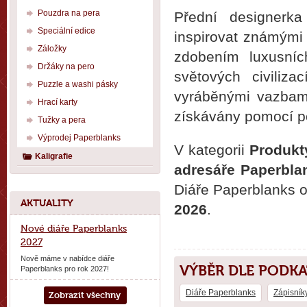
Pouzdra na pera
Přední designerk
Speciální edice
inspirovat známými 
Záložky
zdobením luxusníc
Držáky na pero
světových civiliz
Puzzle a washi pásky
vyráběnými vazbami
Hrací karty
získávány pomocí po
Tužky a pera
Výprodej Paperblanks
V kategorii
Produkt
Kaligrafie
adresáře Paperbla
Diáře Paperblanks 
AKTUALITY
2026
.
Nové diáře Paperblanks
2027
Nově máme v nabídce diáře
VÝBĚR DLE PODK
Paperblanks pro rok 2027!
Diáře Paperblanks
Zápisník
Zobrazit všechny