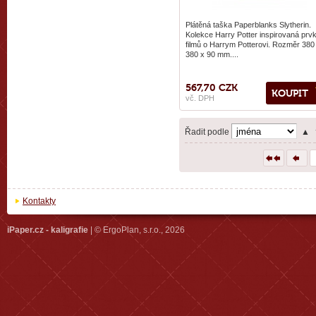
Plátěná taška Paperblanks Slytherin.
Kolekce Harry Potter inspirovaná prv
filmů o Harrym Potterovi. Rozměr 380
380 x 90 mm....
567,70 CZK
KOUPIT
vč. DPH
Řadit podle
▲
Kontakty
iPaper.cz - kaligrafie
| © ErgoPlan, s.r.o., 2026