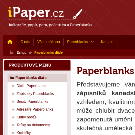
kaligrafie, papír, pera, pečetítka a Paperblanks
O nás
Vše o nákupu
Paperblanks
Kontakt
Eshop
Paperblanks diáře
PRODUKTOVÉ MENU
Paperblanks
Paperblanks diáře
Představujeme vá
Diáře Paperblanks
zápisníků kanads
Zápisníky Paperblanks
vzhledem, kvalitní
Sešity Paperblanks
může chlubit dvace
Adresáře Paperblanks
Knihy hostů
zapomenutá umění k
Tašky na dokumenty
skutečná umělecká dí
Krabičky