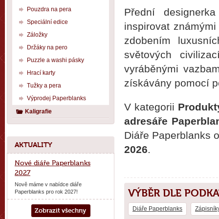
Pouzdra na pera
Přední designerk
Speciální edice
inspirovat známými 
Záložky
zdobením luxusníc
Držáky na pero
světových civiliz
Puzzle a washi pásky
vyráběnými vazbami
Hrací karty
získávány pomocí po
Tužky a pera
Výprodej Paperblanks
V kategorii
Produkt
Kaligrafie
adresáře Paperbla
Diáře Paperblanks 
AKTUALITY
2026
.
Nové diáře Paperblanks
2027
Nově máme v nabídce diáře
VÝBĚR DLE PODK
Paperblanks pro rok 2027!
Diáře Paperblanks
Zápisník
Zobrazit všechny