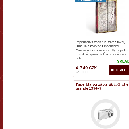
Paperblanks zápisník Bram Stoker,
Dracula z kolekce Embellished
Manuscripts inspirované díly největší
myslitelů, spisovatelů a umělců všech
dob...
SKLA
417,40 CZK
KOUPIT
vč. DPH
Paperblanks zápisník č. Grolie
grande 1594-9