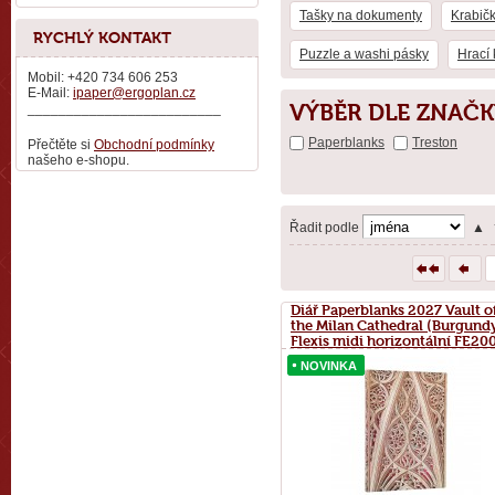
Tašky na dokumenty
Krabič
RYCHLÝ KONTAKT
Puzzle a washi pásky
Hrací 
Mobil: +420 734 606 253
E-Mail:
ipaper@ergoplan.cz
VÝBĚR DLE ZNAČK
_________________________
Paperblanks
Treston
Přečtěte si
Obchodní podmínky
našeho e-shopu.
Řadit podle
▲
Diář Paperblanks 2027 Vault o
the Milan Cathedral (Burgund
Flexis midi horizontální FE20
NOVINKA
NOVINKA