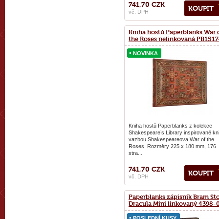
741,70 CZK
KOUPIT
vč. DPH
Kniha hostů Paperblanks War 
the Roses nelinkovaná PB1517
NOVINKA
NOVINKA
Kniha hostů Paperblanks z kolekce
Shakespeare’s Library inspirované kn
vazbou Shakespeareova War of the
Roses. Rozměry 225 x 180 mm, 176
stra...
741,70 CZK
KOUPIT
vč. DPH
Paperblanks zápisník Bram Sto
Dracula Mini linkovaný 4398-
POSLEDNÍ KUSY
POSLEDNÍ KUSY