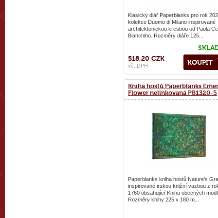
Klasický diář Paperblanks pro rok 202
kolekce Duomo di Milano inspirované
architektonickou kresbou od Paola C
Bianchiho. Rozměry diáře 125...
SKLA
518,20 CZK
KOUPIT
vč. DPH
Kniha hostů Paperblanks Eme
Flower nelinkovaná PB1320-5
Paperblanks kniha hostů Nature’s Gr
inspirované irskou knižní vazbou z ro
1760 obsahující Knihu obecných modli
Rozměry knihy 225 x 180 m...