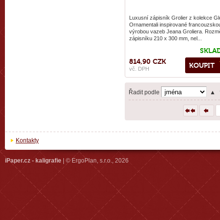
Luxusní zápisník Grolier z kolekce Gl
Ornamentali inspirované francouzsko
výrobou vazeb Jeana Groliera. Rozm
zápisníku 210 x 300 mm, nel...
SKLA
814,90 CZK
KOUPIT
vč. DPH
Řadit podle
▲
Kontakty
iPaper.cz - kaligrafie
| © ErgoPlan, s.r.o., 2026