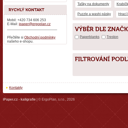
Tašky na dokumenty
Krabič
RYCHLÝ KONTAKT
Puzzle a washi pásky
Hrací 
Mobil: +420 734 606 253
E-Mail:
ipaper@ergoplan.cz
VÝBĚR DLE ZNAČK
_________________________
Paperblanks
Treston
Přečtěte si
Obchodní podmínky
našeho e-shopu.
FILTROVÁNÍ POD
Kontakty
iPaper.cz - kaligrafie
| © ErgoPlan, s.r.o., 2026