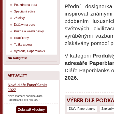
Pouzdra na pera
Přední designerk
Speciální edice
inspirovat známými 
Záložky
zdobením luxusníc
Držáky na pero
světových civiliz
Puzzle a washi pásky
vyráběnými vazbami
Hrací karty
získávány pomocí po
Tužky a pera
Výprodej Paperblanks
V kategorii
Produkt
Kaligrafie
adresáře Paperbla
Diáře Paperblanks 
AKTUALITY
2026
.
Nové diáře Paperblanks
2027
Nově máme v nabídce diáře
VÝBĚR DLE PODK
Paperblanks pro rok 2027!
Diáře Paperblanks
Zápisník
Zobrazit všechny