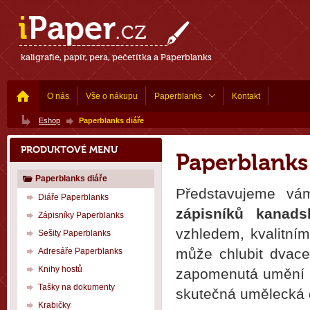
kaligrafie, papír, pera, pečetítka a Paperblanks
O nás
Vše o nákupu
Paperblanks
Kontakt
Eshop
Paperblanks diáře
PRODUKTOVÉ MENU
Paperblanks
Paperblanks diáře
Představujeme vá
Diáře Paperblanks
zápisníků kanads
Zápisníky Paperblanks
vzhledem, kvalitní
Sešity Paperblanks
může chlubit dvace
Adresáře Paperblanks
Knihy hostů
zapomenutá umění k
Tašky na dokumenty
skutečná umělecká dí
Krabičky