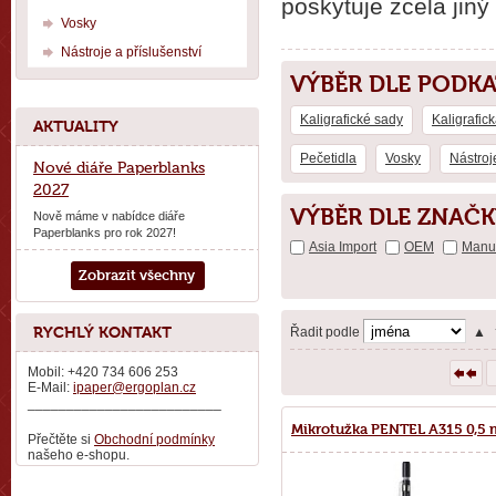
poskytuje zcela jiný
Vosky
Nástroje a příslušenství
VÝBĚR DLE PODK
Kaligrafické sady
Kaligrafic
AKTUALITY
Pečetidla
Vosky
Nástroj
Nové diáře Paperblanks
2027
VÝBĚR DLE ZNAČK
Nově máme v nabídce diáře
Paperblanks pro rok 2027!
Asia Import
OEM
Manus
Zobrazit všechny
RYCHLÝ KONTAKT
Řadit podle
▲
Mobil: +420 734 606 253
E-Mail:
ipaper@ergoplan.cz
_________________________
Mikrotužka PENTEL A315 0,5
Přečtěte si
Obchodní podmínky
našeho e-shopu.