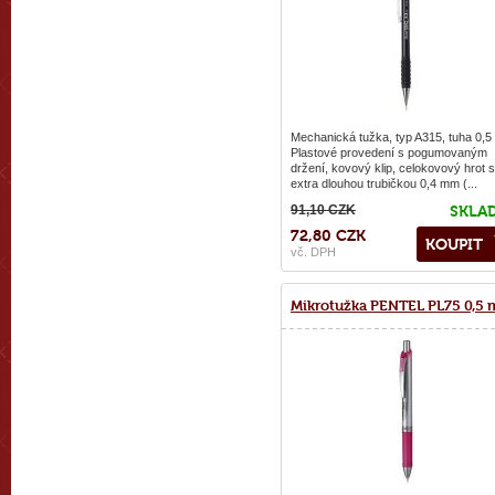
Mechanická tužka, typ A315, tuha 0,
Plastové provedení s pogumovaným
držení, kovový klip, celokovový hrot s
extra dlouhou trubičkou 0,4 mm (...
91,10 CZK
SKLA
72,80 CZK
KOUPIT
vč. DPH
Mikrotužka PENTEL PL75 0,5