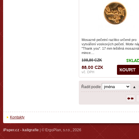
Mosazné pečetní razítko určené pro
vytváření voskových pečetí. Motiv ná
"Thank you". 17 mm leštěná mosazná
mince....
108,80 CZK
SKLA
88,00 CZK
KOUPIT
vč. DPH
Řadit podle
▲
Kontakty
iPaper.cz - kaligrafie
| © ErgoPlan, s.r.o., 2026