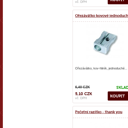
vč. DPH
Ořezávátko kovové jednoduc
Ořezávátko, kov-hliník, jednoduché...
6,40 CZK
SKLA
5,10 CZK
KOUPIT
vč. DPH
Pečetní razítko - thank you