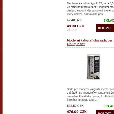
Mechanická tužka, typ PL75, tuha 0,
ve stříbrném provedení. Elegantní mo
design. Kovový klip, posuvný systém,
který umožní samovolné pos...
62,40 CZK
SKLA
49,90 CZK
KOUPIT
vč. DPH
Moderní kaligrafická sada per
Oblique set
Sada pro moderní kaligrafii, ideální pro
začátečníky i odborníky. Obsahuje č
násadku, tři vkládací pera, 7 ml lahvi
černého inkoustu a ka...
588,50 CZK
SKLA
476,00 CZK
KOUPIT