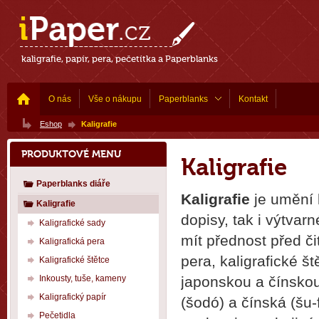
kaligrafie, papír, pera, pečetítka a Paperblanks
O nás
Vše o nákupu
Paperblanks
Kontakt
Eshop
Kaligrafie
PRODUKTOVÉ MENU
Kaligrafie
Paperblanks diáře
Kaligrafie
je umění 
Kaligrafie
dopisy, tak i výtva
Kaligrafické sady
mít přednost před či
Kaligrafická pera
pera, kaligrafické št
Kaligrafické štětce
Inkousty, tuše, kameny
japonskou a čínskou
Kaligrafický papír
(šodó) a čínská (šu-
Pečetidla