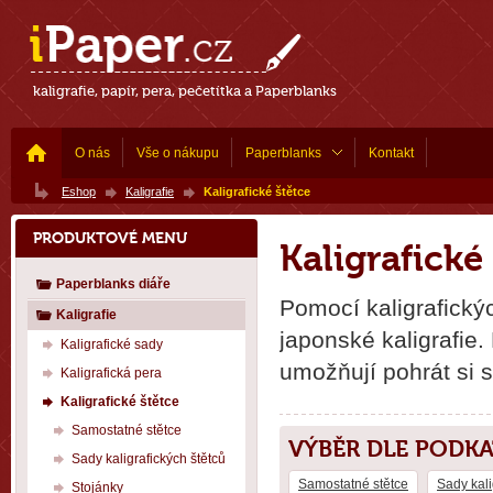
kaligrafie, papír, pera, pečetítka a Paperblanks
O nás
Vše o nákupu
Paperblanks
Kontakt
Eshop
Kaligrafie
Kaligrafické štětce
PRODUKTOVÉ MENU
Kaligrafické
Paperblanks diáře
Pomocí kaligrafický
Kaligrafie
japonské kaligrafie.
Kaligrafické sady
umožňují pohrát si s
Kaligrafická pera
Kaligrafické štětce
Samostatné stětce
VÝBĚR DLE PODK
Sady kaligrafických štětců
Samostatné stětce
Sady kali
Stojánky