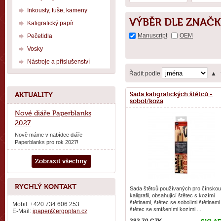
Inkousty, tuše, kameny
VÝBĚR DLE ZNAČK
Kaligrafický papír
Manuscript
OEM
Pečetidla
Vosky
Nástroje a příslušenství
Řadit podle
▲
Sada kaligrafických štětců -
AKTUALITY
sobol/koza
Nové diáře Paperblanks
2027
Nově máme v nabídce diáře
Paperblanks pro rok 2027!
Zobrazit všechny
RYCHLÝ KONTAKT
Sada štětců používaných pro čínskou
kaligrafii, obsahující štětec s kozími
štětinami, štětec se sobolími štětinami
Mobil: +420 734 606 253
štětec se smíšeními kozími ...
E-Mail:
ipaper@ergoplan.cz
_________________________