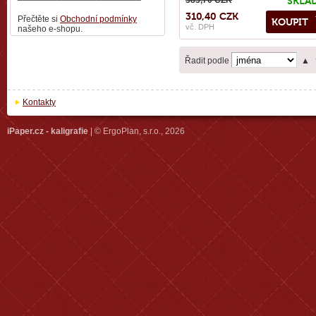
383,70 CZK
SKLA
310,40 CZK
Přečtěte si
Obchodní podmínky
KOUPIT
vč. DPH
našeho e-shopu.
Řadit podle
▲
Kontakty
iPaper.cz - kaligrafie
| © ErgoPlan, s.r.o., 2026