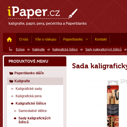
kaligrafie, papír, pera, pečetítka a Paperblanks
O nás
Vše o nákupu
Paperblanks
Kontakt
Eshop
Kaligrafie
Kaligrafické štětce
Sady kaligrafických štětců
PRODUKTOVÉ MENU
Sada kaligrafick
Paperblanks diáře
Kaligrafie
Kaligrafické sady
Kaligrafická pera
Kaligrafické štětce
Samostatné stětce
Sady kaligrafických
štětců