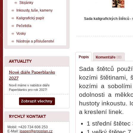
Stojánky
Inkousty, tuše, kameny
Kaligrafický papír
Sada kaligrafických štětců -
Pečetidla
Vosky
Nástroje a příslušenství
Popis
Komentáře
(0)
AKTUALITY
Sada štětců použív
Nové diáře Paperblanks
kozími štětinami, 
2027
kozími a sobolími
Nově máme v nabídce diáře
Paperblanks pro rok 2027!
odolnosti a měkko
Zobrazit všechny
hustoty inkoustu. I
a kreslení linek.
RYCHLÝ KONTAKT
1 střední štětec
Mobil: +420 734 606 253
1 velký štětec 
E-Mail:
ipaper@ergoplan.cz