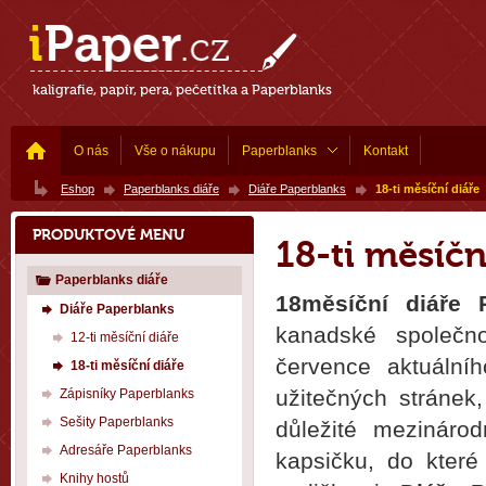
kaligrafie, papír, pera, pečetítka a Paperblanks
O nás
Vše o nákupu
Paperblanks
Kontakt
Eshop
Paperblanks diáře
Diáře Paperblanks
18-ti měsíční diáře
PRODUKTOVÉ MENU
18-ti měsíčn
Paperblanks diáře
18měsíční diáře 
Diáře Paperblanks
kanadské společn
12-ti měsíční diáře
července aktuální
18-ti měsíční diáře
užitečných stránek
Zápisníky Paperblanks
Sešity Paperblanks
důležité mezináro
Adresáře Paperblanks
kapsičku, do které
Knihy hostů