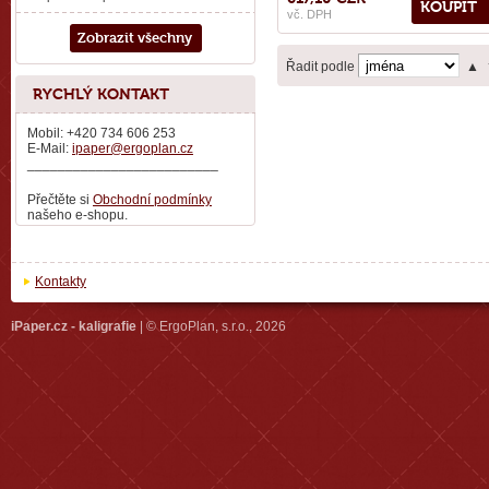
KOUPIT
vč. DPH
Zobrazit všechny
Řadit podle
▲
RYCHLÝ KONTAKT
Mobil: +420 734 606 253
E-Mail:
ipaper@ergoplan.cz
_________________________
Přečtěte si
Obchodní podmínky
našeho e-shopu.
Kontakty
iPaper.cz - kaligrafie
| © ErgoPlan, s.r.o., 2026