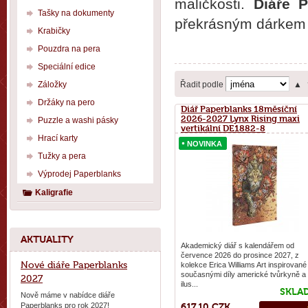
maličkosti.
Diáře 
Tašky na dokumenty
překrásným dárkem 
Krabičky
Pouzdra na pera
Speciální edice
Záložky
Řadit podle
▲
Držáky na pero
Diář Paperblanks 18měsíční
2026-2027 Lynx Rising maxi
Puzzle a washi pásky
vertikální DE1882-8
Hrací karty
NOVINKA
NOVINKA
Tužky a pera
Výprodej Paperblanks
Kaligrafie
AKTUALITY
Akademický diář s kalendářem od
července 2026 do prosince 2027, z
Nové diáře Paperblanks
kolekce Erica Williams Art inspirované
současnými díly americké tvůrkyně a
2027
ilus...
SKLA
Nově máme v nabídce diáře
Paperblanks pro rok 2027!
617,10 CZK