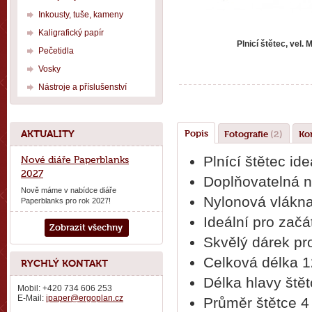
Inkousty, tuše, kameny
Kaligrafický papír
Plnicí štětec, vel. 
Pečetidla
Vosky
Nástroje a příslušenství
AKTUALITY
Popis
Fotografie
(2)
Ko
Plnící štětec ide
Nové diáře Paperblanks
2027
Doplňovatelná n
Nově máme v nabídce diáře
Nylonová vlákna
Paperblanks pro rok 2027!
Ideální pro začá
Zobrazit všechny
Skvělý dárek pro
Celková délka 
RYCHLÝ KONTAKT
Délka hlavy ště
Mobil: +420 734 606 253
E-Mail:
ipaper@ergoplan.cz
Průměr štětce 
_________________________