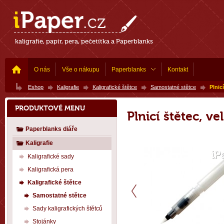
kaligrafie, papír, pera, pečetítka a Paperblanks
O nás
Vše o nákupu
Paperblanks
Kontakt
Eshop
Kaligrafie
Kaligrafické štětce
Samostatné stětce
Plnicí
PRODUKTOVÉ MENU
Plnicí štětec, ve
Paperblanks diáře
Kaligrafie
Kaligrafické sady
Kaligrafická pera
Kaligrafické štětce
Samostatné stětce
Sady kaligrafických štětců
Stojánky