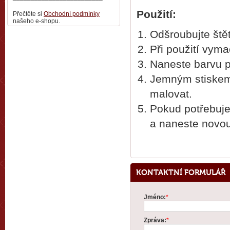
Použití:
Přečtěte si
Obchodní podmínky
našeho e-shopu.
Odšroubujte štět
Při použití vyma
Naneste barvu p
Jemným stiskem 
malovat.
Pokud potřebuje
a naneste novou
KONTAKTNÍ FORMULÁŘ
Jméno:
*
Zpráva:
*