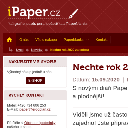
kaligrafie, papír, pera, pečetítka a Paperblanks
O nás
Vše o nákupu
Paperblanks
Kontakt
Úvod
Novinky
Nechte rok 2020 za sebou
NAKUPUJTE V E-SHOPU!
Nechte rok 
Výhodný nákup jedině u nás!
Datum:
15.09.2020
|
E-SHOP
S novými diáři Paper
RYCHLÝ KONTAKT
a plodnější!
Mobil: +420 734 606 253
E-Mail:
ipaper@ergoplan.cz
Viděli jsme už často
_________________________
zajedno! Jste připra
Přečtěte si
Obchodní podmínky
našeho e-shopu.