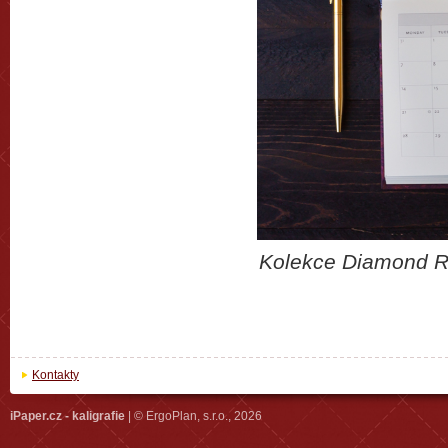
Kolekce Diamond R
Kontakty
iPaper.cz - kaligrafie
| © ErgoPlan, s.r.o., 2026